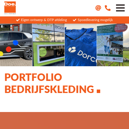
Eigen ontwerp & DTP afdeling
Spoedlevering mogelijk
PORTFOLIO
BEDRIJFSKLEDING