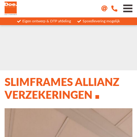
Eigen ontwerp & DTP afdeling
Spoedlevering mogelijk
SLIMFRAMES ALLIANZ
VERZEKERINGEN