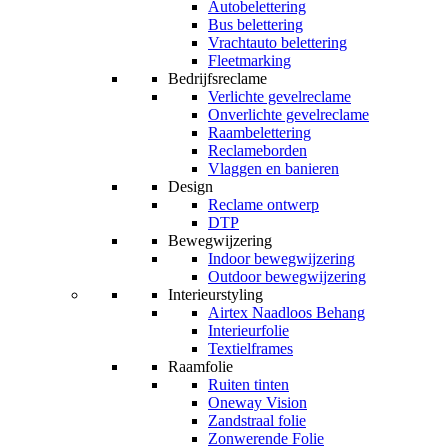
Autobelettering
Bus belettering
Vrachtauto belettering
Fleetmarking
Bedrijfsreclame
Verlichte gevelreclame
Onverlichte gevelreclame
Raambelettering
Reclameborden
Vlaggen en banieren
Design
Reclame ontwerp
DTP
Bewegwijzering
Indoor bewegwijzering
Outdoor bewegwijzering
Interieurstyling
Airtex Naadloos Behang
Interieurfolie
Textielframes
Raamfolie
Ruiten tinten
Oneway Vision
Zandstraal folie
Zonwerende Folie