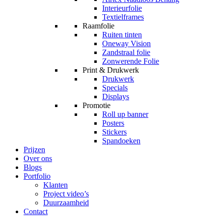
Interieurfolie
Textielframes
Raamfolie
Ruiten tinten
Oneway Vision
Zandstraal folie
Zonwerende Folie
Print & Drukwerk
Drukwerk
Specials
Displays
Promotie
Roll up banner
Posters
Stickers
Spandoeken
Prijzen
Over ons
Blogs
Portfolio
Klanten
Project video’s
Duurzaamheid
Contact