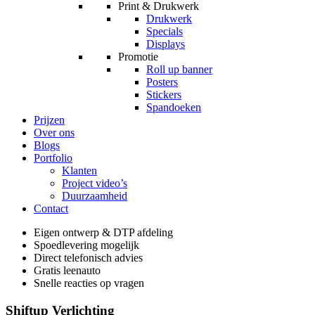
Print & Drukwerk
Drukwerk
Specials
Displays
Promotie
Roll up banner
Posters
Stickers
Spandoeken
Prijzen
Over ons
Blogs
Portfolio
Klanten
Project video’s
Duurzaamheid
Contact
Eigen ontwerp & DTP afdeling
Spoedlevering mogelijk
Direct telefonisch advies
Gratis leenauto
Snelle reacties op vragen
Shiftup Verlichting