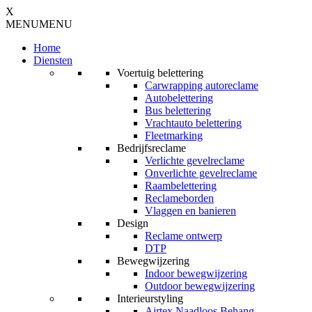
X
MENU
MENU
Home
Diensten
Voertuig belettering
Carwrapping autoreclame
Autobelettering
Bus belettering
Vrachtauto belettering
Fleetmarking
Bedrijfsreclame
Verlichte gevelreclame
Onverlichte gevelreclame
Raambelettering
Reclameborden
Vlaggen en banieren
Design
Reclame ontwerp
DTP
Bewegwijzering
Indoor bewegwijzering
Outdoor bewegwijzering
Interieurstyling
Airtex Naadloos Behang