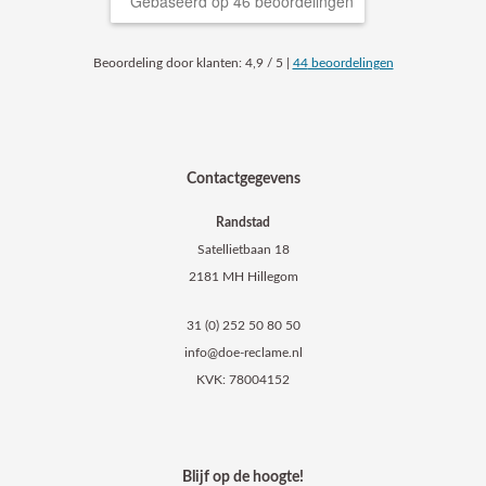
Gebaseerd op 46 beoordelingen
Beoordeling
door klanten:
4,9
/
5
|
44
beoordelingen
Contactgegevens
Randstad
Satellietbaan 18
2181 MH Hillegom
31 (0) 252 50 80 50
info@doe-reclame.nl
KVK: 78004152
Blijf op de hoogte!