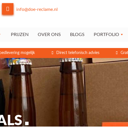
info@doe-reclame.nl
PRIJZEN
OVER ONS
BLOGS
PORTFOLIO
oedlevering mogelijk
Direct telefonisch advies
Grat
ALS