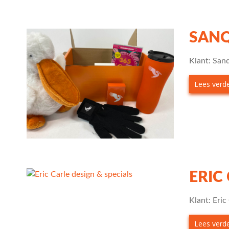
SANQ
Klant: San
Lees verder
ERIC
Klant: Eri
Lees verder