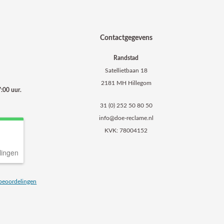
Contactgegevens
Randstad
Satellietbaan 18
2181 MH Hillegom
:00 uur.
31 (0) 252 50 80 50
info@doe-reclame.nl
KVK: 78004152
lingen
beoordelingen