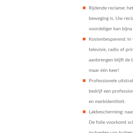
Rijdende reclame: het
beweging is. Uw recla
voordeliger kan bijna 
Kostenbesparend: in 
televisie, radio of pr
aanbrengen blijft de 
maar één keer!
Professionele uitstr
bedrijf een profession
en merkidentiteit.
Lakbescherming: naas
De folie voorkomt sch
invloeden van buitena