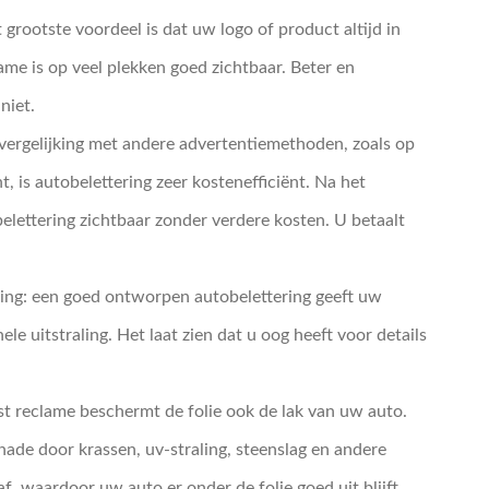
 grootste voordeel is dat uw logo of product altijd in
me is op veel plekken goed zichtbaar. Beter en
niet.
vergelijking met andere advertentiemethoden, zoals op
int, is autobelettering zeer kostenefficiënt. Na het
belettering zichtbaar zonder verdere kosten. U betaalt
aling: een goed ontworpen autobelettering geeft uw
ele uitstraling. Het laat zien dat u oog heeft voor details
t reclame beschermt de folie ook de lak van uw auto.
ade door krassen, uv-straling, steenslag en andere
f, waardoor uw auto er onder de folie goed uit blijft